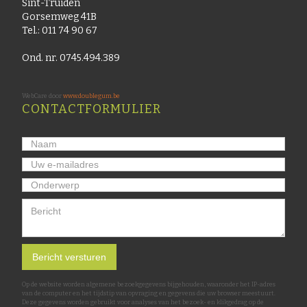
Sint-Truiden
Gorsemweg 41B
Tel.: 011 74 90 67
Ond. nr. 0745.494.389
WebCare door
www.doublegum.be
CONTACTFORMULIER
Op de website worden algemene bezoekgegevens bijgehouden, waaronder het IP-adres
van de computer en het tijdstip van opvraging en gegevens die uw browser meestuurt.
Deze gegevens worden gebruikt voor analyses van het bezoek- en klikgedrag op de